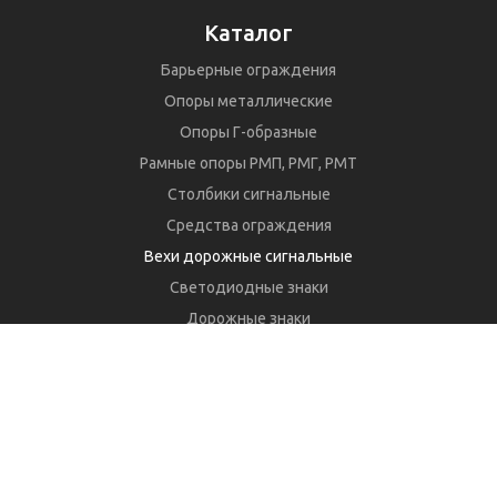
Каталог
Барьерные ограждения
Опоры металлические
Опоры Г-образные
Рамные опоры РМП, РМГ, РМТ
Столбики сигнальные
Средства ограждения
Вехи дорожные сигнальные
Светодиодные знаки
Дорожные знаки
Стойки для дорожных знаков
Гофротрубы водопропускные ЛМГ, МГК
Шумозащитные экраны
Автопавильоны автобусные
Навесное оборудование