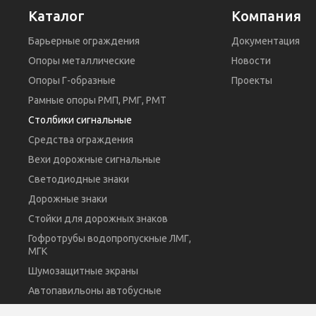
Каталог
Компания
Барьерные ограждения
Документация
Опоры металлические
Новости
Опоры Г-образные
Проекты
Рамные опоры РМП, РМГ, РМТ
Столбики сигнальные
Средства ограждения
Вехи дорожные сигнальные
Светодиодные знаки
Дорожные знаки
Стойки для дорожных знаков
Гофротрубы водопропускные ЛМГ,
МГК
Шумозащитные экраны
Автопавильоны автобусные
Навесное оборудование