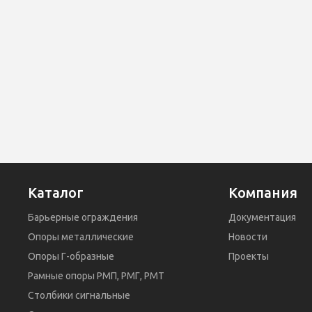
Каталог
Компания
Барьерные ограждения
Документация
Опоры металлические
Новости
Опоры Г-образные
Проекты
Рамные опоры РМП, РМГ, РМТ
Столбики сигнальные