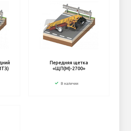
дний
Передняя щетка
МТЗ)
«ЩП(М)-2700»
В наличии