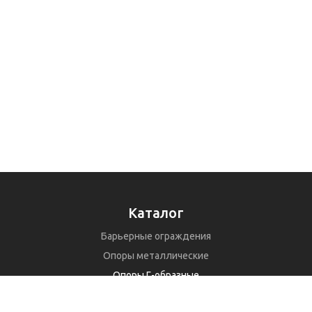
Каталог
Барьерные ограждения
Опоры металлические
Опоры Г-образные
Рамные опоры РМП, РМГ, РМТ