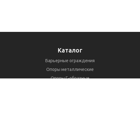
Каталог
Барьерные ограждения
Опоры металлические
Опоры Г-образные
Рамные опоры РМП, РМГ, РМТ
Столбики сигнальные
Средства ограждения
Вехи дорожные сигнальные
Светодиодные знаки
Дорожные знаки
Стойки для дорожных знаков