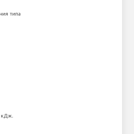
ния типа
 кДж.