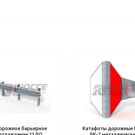
орожное барьерное
Катафоты дорожные 
ограждение 11ДО
БК-2 металлическ