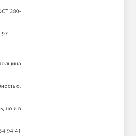
ОСТ 380-
-97
 толщина
бностью,
ь, но и в
4-94-41